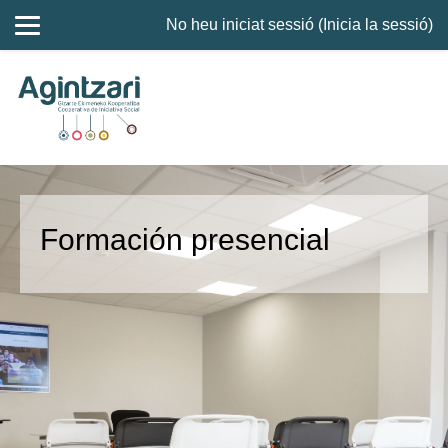
No heu iniciat sessió (
Inicia la sessió
)
Ves al contingut principal
Formación presencial