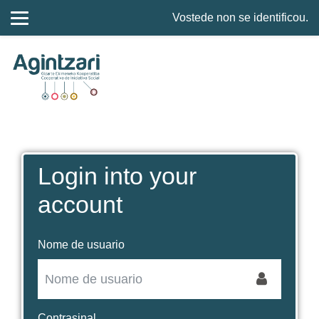
Vostede non se identificou.
Ir ao contido principal
Login into your
account
Nome de usuario
Contrasinal