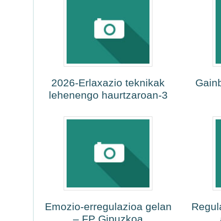
2026-Erlaxazio teknikak
Gainb
lehenengo haurtzaroan-3
Emozio-erregulazioa gelan
Regul
– FP Gipuzkoa