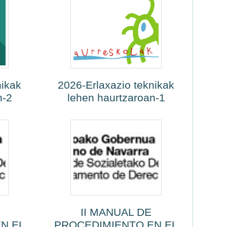
nikak
2026-Erlaxazio teknikak
n-2
lehen haurtzaroan-1
II MANUAL DE
N EL
PROCEDIMIENTO EN EL