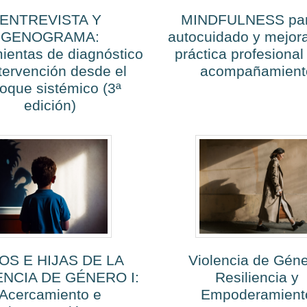
ENTREVISTA Y
MINDFULNESS par
GENOGRAMA:
autocuidado y mejora
ientas de diagnóstico
práctica profesional
ntervención desde el
acompañamient
oque sistémico (3ª
edición)
OS E HIJAS DE LA
Violencia de Géne
ENCIA DE GÉNERO I:
Resiliencia y
Acercamiento e
Empoderamient