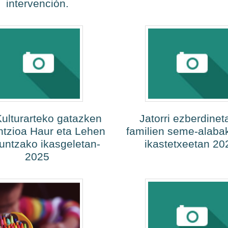
intervención.
ulturarteko gatazken
Jatorri ezberdinet
ntzioa Haur eta Lehen
familien seme-alaba
untzako ikasgeletan-
ikastetxeetan 20
2025