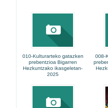
010-Kulturarteko gatazken
008-K
prebentzioa Bigarren
prebe
Hezkuntzako ikasgeletan-
Hezk
2025