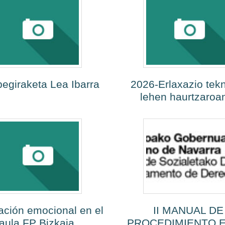
egiraketa Lea Ibarra
2026-Erlaxazio tek
lehen haurtzaroa
ación emocional en el
II MANUAL DE
aula FP Bizkaia
PROCEDIMIENTO E