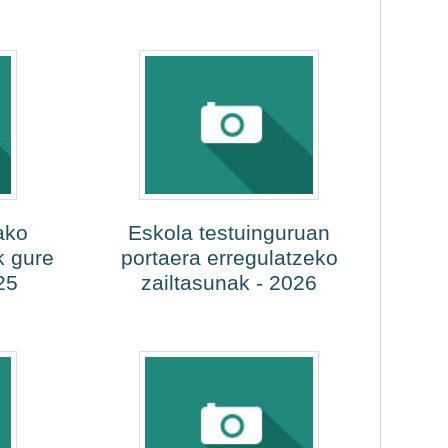
ako
Eskola testuinguruan
k gure
portaera erregulatzeko
25
zailtasunak - 2026