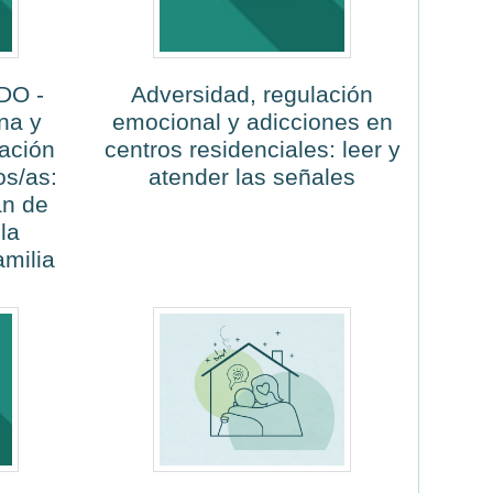
DO -
Adversidad, regulación
na y
emocional y adicciones en
ación
centros residenciales: leer y
os/as:
atender las señales
an de
la
amilia